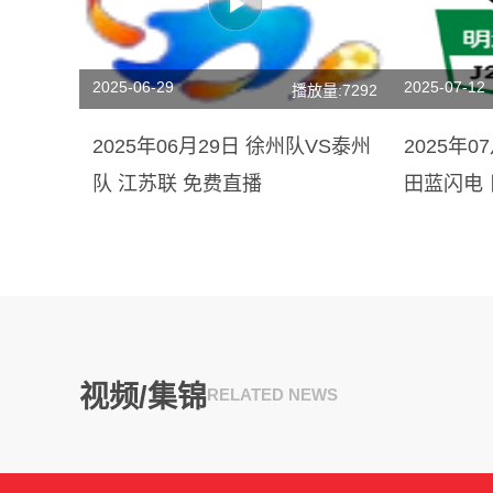
2025-06-29
2025-07-12
播放量:7292
2025年06月29日 徐州队VS泰州
2025年0
队 江苏联 免费直播
田蓝闪电
直播]
视频/集锦
RELATED NEWS