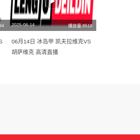
2025-06-14
94
播放量:8518
S
06月14日 冰岛甲 凯夫拉维克VS
胡萨维克 高清直播