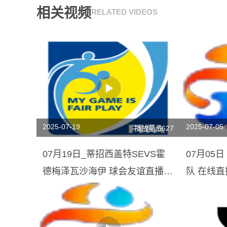
相关视频
RELATED VIDEOS
2025-07-19
2025-07-05
播放量:6627
07月19日_蒂招西盖特SEVS霍
07月05
德梅泽瓦沙海伊 球会友谊直播
队 在线直
高清直播