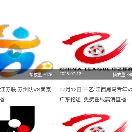
2025-07-12
播放量:7076
播放量:84
日 江苏联 苏州队VS南京
07月12日 中乙:江西黑马青年V
播
广东铭途_免费在线高清直播