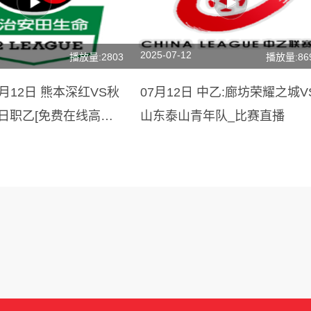
2025-07-12
播放量:2803
播放量:86
7月12日 熊本深红VS秋
07月12日 中乙:廊坊荣耀之城V
 日职乙[免费在线高清
山东泰山青年队_比赛直播