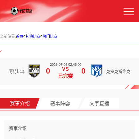
>
>
当前位置:
首页
其他比赛
热门比赛
2026-07-08 02:45:00
VS
0
0
阿特比森
克拉克斯维克
已完赛
赛事介绍
赛事阵容
文字直播
赛事介绍