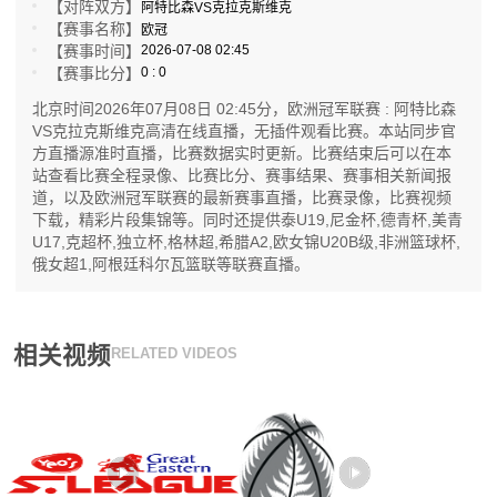
【对阵双方】
阿特比森VS克拉克斯维克
【赛事名称】
欧冠
【赛事时间】
2026-07-08 02:45
【赛事比分】
0 : 0
北京时间2026年07月08日 02:45分，欧洲冠军联赛 : 阿特比森
VS克拉克斯维克高清在线直播，无插件观看比赛。本站同步官
方直播源准时直播，比赛数据实时更新。比赛结束后可以在本
站查看比赛全程录像、比赛比分、赛事结果、赛事相关新闻报
道，以及欧洲冠军联赛的最新赛事直播，比赛录像，比赛视频
下载，精彩片段集锦等。同时还提供泰U19,尼金杯,德青杯,美青
U17,克超杯,独立杯,格林超,希腊A2,欧女锦U20B级,非洲篮球杯,
俄女超1,阿根廷科尔瓦篮联等联赛直播。
相关视频
RELATED VIDEOS