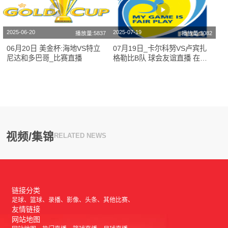
2025-06-20
2025-07-19
播放量:5837
播放量:3082
06月20日 美金杯:海地VS特立
07月19日_卡尔科努VS卢宾扎
尼达和多巴哥_比赛直播
格勒比B队 球会友谊直播 在线
直播
视频/集锦
RELATED NEWS
链接分类
足球
篮球
录播
影像
头条
其他比赛
友情链接
网站地图