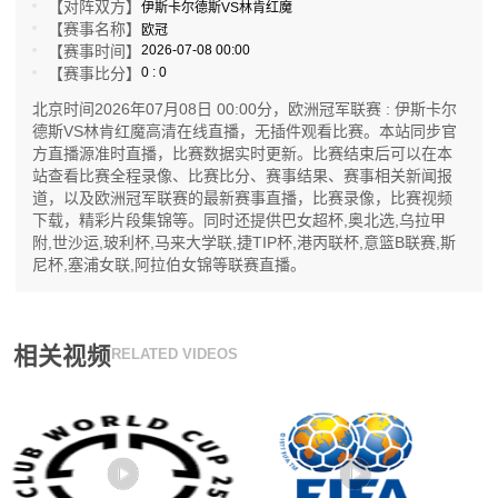
【对阵双方】
伊斯卡尔德斯VS林肯红魔
【赛事名称】
欧冠
【赛事时间】
2026-07-08 00:00
【赛事比分】
0 : 0
北京时间2026年07月08日 00:00分，欧洲冠军联赛 : 伊斯卡尔
德斯VS林肯红魔高清在线直播，无插件观看比赛。本站同步官
方直播源准时直播，比赛数据实时更新。比赛结束后可以在本
站查看比赛全程录像、比赛比分、赛事结果、赛事相关新闻报
道，以及欧洲冠军联赛的最新赛事直播，比赛录像，比赛视频
下载，精彩片段集锦等。同时还提供巴女超杯,奥北选,乌拉甲
附,世沙运,玻利杯,马来大学联,捷TIP杯,港丙联杯,意篮B联赛,斯
尼杯,塞浦女联,阿拉伯女锦等联赛直播。
相关视频
RELATED VIDEOS