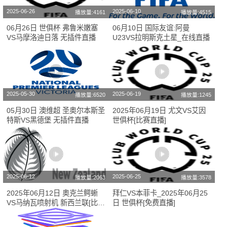
2025-06-26
2025-06-10
播放量:4161
播放量:4515
06月26日 世俱杯 弗鲁米嫩塞
06月10日 国际友谊:阿曼
VS马摩洛迪日落 无插件直播
U23VS拉明斯克土星_在线直播
2025-05-30
2025-06-19
播放量:6520
播放量:1245
05月30日 澳维超 圣奥尔本斯圣
2025年06月19日 尤文VS艾因
特斯VS黑德堡 无插件直播
世俱杯[比赛直播]
2025-06-12
2025-06-25
播放量:2063
播放量:3578
2025年06月12日 奥克兰鳄蜥
拜仁VS本菲卡_2025年06月25
VS马纳瓦喷射机 新西兰联[比赛
日 世俱杯[免费直播]
在线观看]