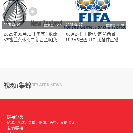
2025-06-01
2025-06-27
播放量:7215
播放量:4879
2025年06月01日 奥克兰鳄蜥
06月27日 国际友谊:墨西哥
VS富兰克林公牛 新西兰联[免费
U17VS巴西U17_无插件直播
在线高清直播]
视频/集锦
RELATED NEWS
链接分类
足球
篮球
录播
影像
头条
其他比赛
友情链接