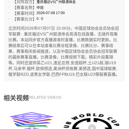
【对阵双方】
重庆瀚达VS广州联澳体会
【赛事名称】
中冠
【赛事时间】
2026-07-08 17:00
【赛事比分】
0 : 0
北京时间2026年07月07日 15:00分，中国足球协会会员协会冠
军联赛 : 重庆瀚达VS广州联澳体会高清在线直播，无插件观看
比赛。本站同步官方直播源准时直播，比赛数据实时更新。比
赛结束后可以在本站查看比赛全程录像、比赛比分、赛事结
果、赛事相关新闻报道，以及中国足球协会会员协会冠军联赛
的最新赛事直播，比赛录像，比赛视频下载，精彩片段集锦
等。同时还提供英乙U21,澳足总预,安道超杯,土U21超,瑞U19
杯,马来甲,俄杯,欧俱预选,美洲杯资格赛,美预选,国中篮球联赛,
俄学联RZD,波黑女学联,巴西FPBU19,巴女联U23等联赛直播。
相关视频
RELATED VIDEOS