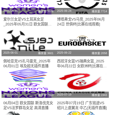
2025-05-31
2025-06-24
播放量:3576
播放量:7714
爱尔兰女足VS土耳其女足
博塔弗戈VS马竞_2025年06月
_2025年05月31日 欧女国联无
24日 世俱杯[比赛在线观看]
插件直播
2025-06-01
2025-06-22
播放量:3601
播放量:2058
佩哈亚克VS扎马雷克_2025年
西班牙女篮VS瑞典女篮_2025
06月01日 埃及超无插件直播
年06月22日 女欧洲杯[比赛在线
观看]
2025-06-04
2025-07-19
播放量:7563
播放量:1943
06月04日 欧女国联 斯洛伐克女
2025年07月19日 广东铭途VS
足VS法罗群岛女足 高清直播
绍兴上虞翼龙 中乙[无插件直播]