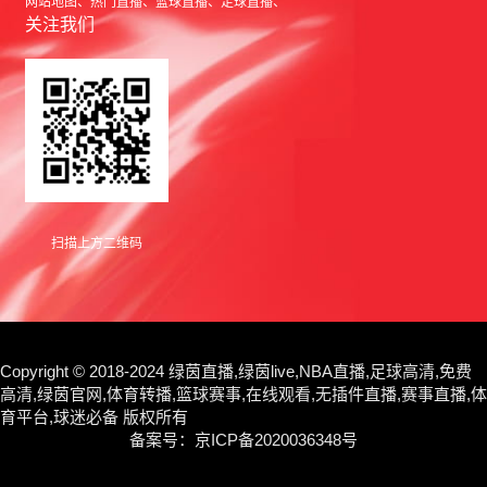
网站地图
热门直播
篮球直播
足球直播
关注我们
扫描上方二维码
Copyright © 2018-2024 绿茵直播,绿茵live,NBA直播,足球高清,免费
高清,绿茵官网,体育转播,篮球赛事,在线观看,无插件直播,赛事直播,体
育平台,球迷必备 版权所有
备案号：
京ICP备2020036348号