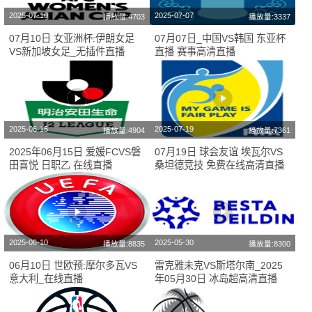
2025-07-10
2025-07-07
播放量:4703
播放量:3337
07月10日 女亚洲杯:伊朗女足
07月07日_中国VS韩国 东亚杯
VS新加坡女足_无插件直播
直播 赛事高清直播
2025-06-15
2025-07-19
播放量:4904
播放量:7361
2025年06月15日 爱媛FCVS磐
07月19日 球会友谊 埃瓦尔VS
田喜悦 日职乙 在线直播
桑坦德竞技 免费在线高清直播
2025-06-10
2025-05-30
播放量:8835
播放量:8300
06月10日 世欧预:摩尔多瓦VS
雷克雅未克VS斯塔尔南_2025
意大利_在线直播
年05月30日 冰岛超高清直播