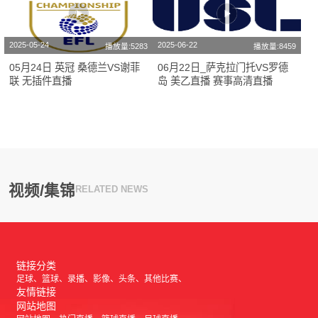
2025-05-24
2025-06-22
播放量:5283
播放量:8459
05月24日 英冠 桑德兰VS谢菲
06月22日_萨克拉门托VS罗德
联 无插件直播
岛 美乙直播 赛事高清直播
视频/集锦
RELATED NEWS
链接分类
足球
篮球
录播
影像
头条
其他比赛
友情链接
网站地图