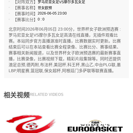
【对阵双方】
罗马尼亚女足VS摩尔多瓦女足
【赛事名称】
世女欧预
【赛事时间】
2026-06-05 23:00
【赛事比分】
0 : 0
北京时间2026年06月05日 23:00分，世界杯女子欧洲预选赛 :
罗马尼亚女足VS摩尔多瓦女足高清在线直播，无插件观看比
赛。本站同步官方直播源准时直播，比赛数据实时更新。比赛
结束后可以在本站查看比赛全程录像、比赛比分、赛事结果、
赛事相关新闻报道，以及世界杯女子欧洲预选赛的最新赛事直
播，比赛录像，比赛视频下载，精彩片段集锦等。同时还提供
澳足总预,德丙附,布法杯,美冠杯,科王杯,黑山乙,中台PLG联,墨
LBP,明星赛,篮冠联,保女超杯,阿根廷门多萨联等联赛直播。
相关视频
RELATED VIDEOS