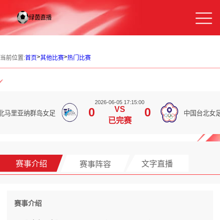
>
>
当前位置:
首页
其他比赛
热门比赛
2026-06-05 17:15:00
VS
0
0
北马里亚纳群岛女足
中国台北女
已完赛
赛事介绍
赛事阵容
文字直播
赛事介绍