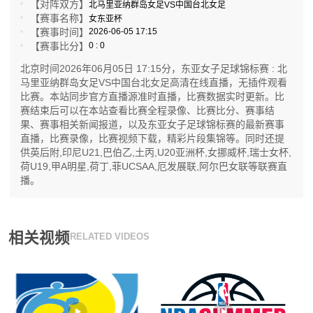
【对阵双方】
北马里亚纳群岛女足VS中国台北女足
【赛事名称】
女东亚杯
【赛事时间】
2026-06-05 17:15
【赛事比分】
0 : 0
北京时间2026年06月05日 17:15分，东亚女子足球锦标赛 : 北
马里亚纳群岛女足VS中国台北女足高清在线直播，无插件观看
比赛。本站同步官方直播源准时直播，比赛数据实时更新。比
赛结束后可以在本站查看比赛全程录像、比赛比分、赛事结
果、赛事相关新闻报道，以及东亚女子足球锦标赛的最新赛事
直播，比赛录像，比赛视频下载，精彩片段集锦等。同时还提
供英后附,印尼U21,巴伯乙,土丙,U20亚洲杯,女挪威杯,瑞士女杯,
荷U19,甲A明星,荷丁,菲UCSAA,厄发展联,阿尔巴女联等联赛直
播。
相关视频
RELATED VIDEOS