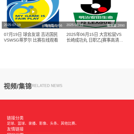
2025-07-19
2025-06-15
播放量:7456
播放量:2890
07月19日 球会友谊 吉达国民
2025年06月15日 大宫松鼠VS
VSWSG蒂罗尔 比赛在线观看
长崎成功丸 日职乙[赛事高清直
播]
视频/集锦
RELATED NEWS
链接分类
足球
篮球
录播
影像
头条
其他比赛
友情链接