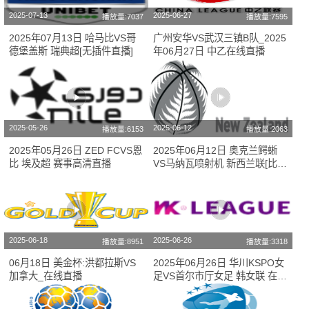
2025-07-13
2025-06-27
播放量:7037
播放量:7595
2025年07月13日 哈马比VS哥
广州安华VS武汉三镇B队_2025
德堡盖斯 瑞典超[无插件直播]
年06月27日 中乙在线直播
2025-05-26
2025-06-12
播放量:6153
播放量:2063
2025年05月26日 ZED FCVS恩
2025年06月12日 奥克兰鳄蜥
比 埃及超 赛事高清直播
VS马纳瓦喷射机 新西兰联[比赛
在线观看]
2025-06-18
2025-06-26
播放量:8951
播放量:3318
06月18日 美金杯:洪都拉斯VS
2025年06月26日 华川KSPO女
加拿大_在线直播
足VS首尔市厅女足 韩女联 在线
直播