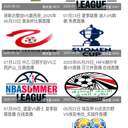
2025-06-23
2025-07-13
播放量:8873
播放量:6367
哥斯达黎加VS墨西哥_2025年
07月13日 夏季联赛 湖人VS鹈
06月23日 美金杯比赛直播
鹕 免费直播
2025-07-12
2025-05-29
播放量:5079
播放量:6949
07月12日 中乙:日照宇启VS江
2025年05月29日_HIFK赫尔辛
西庐山_比赛直播
基VS查路 芬兰杯直播 在线直播
2025-07-09
2025-05-22
播放量:8446
播放量:1548
07月09日_雷霆VS爵士 夏季联
05月22日 埃及甲:El达克尔野
赛直播 在线直播
VS埃及电信_无插件直播