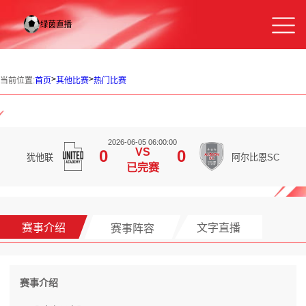
>
>
当前位置:
首页
其他比赛
热门比赛
2026-06-05 06:00:00
VS
0
0
犹他联
阿尔比恩SC
已完赛
赛事介绍
赛事阵容
文字直播
赛事介绍