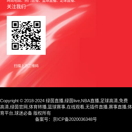
网站地图
热门直播
篮球直播
足球直播
关注我们
扫描上方二维码
Copyright © 2018-2024 绿茵直播,绿茵live,NBA直播,足球高清,免费
高清,绿茵官网,体育转播,篮球赛事,在线观看,无插件直播,赛事直播,体
育平台,球迷必备 版权所有
备案号：
京ICP备2020036348号