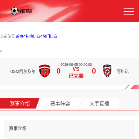
>
>
当前位置:
首页
其他比赛
热门比赛
2026-06-05 00:00:00
VS
0
0
USM阿尔及尔
阿科诺
已完赛
赛事介绍
赛事阵容
文字直播
赛事介绍