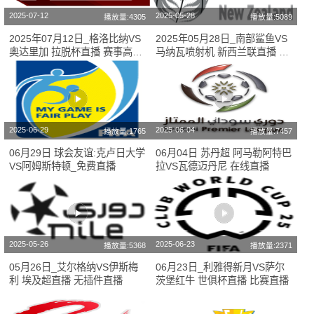
2025-07-12
2025-05-28
播放量:4305
播放量:5089
2025年07月12日_格洛比纳VS
2025年05月28日_南部鲨鱼VS
奥达里加 拉脱杯直播 赛事高清
马纳瓦喷射机 新西兰联直播 比
直播
赛在线观看
2025-06-29
2025-06-04
播放量:1765
播放量:7457
06月29日 球会友谊:克卢日大学
06月04日 苏丹超 阿马勒阿特巴
VS阿姆斯特顿_免费直播
拉VS瓦德迈丹尼 在线直播
2025-05-26
2025-06-23
播放量:5368
播放量:2371
05月26日_艾尔格纳VS伊斯梅
06月23日_利雅得新月VS萨尔
利 埃及超直播 无插件直播
茨堡红牛 世俱杯直播 比赛直播