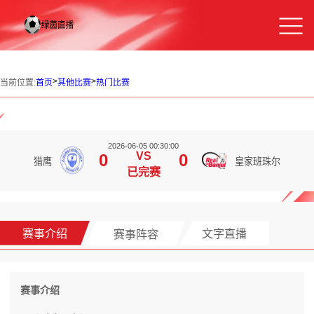
>
>
当前位置:
首页
其他比赛
热门比赛
2026-06-05 00:30:00
VS
0
0
猎鹰
皇家班珠尔
已完赛
赛事介绍
赛事阵容
文字直播
赛事介绍