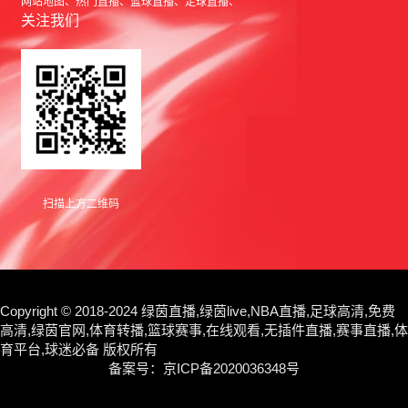
网站地图
热门直播
篮球直播
足球直播
关注我们
扫描上方二维码
Copyright © 2018-2024 绿茵直播,绿茵live,NBA直播,足球高清,免费
高清,绿茵官网,体育转播,篮球赛事,在线观看,无插件直播,赛事直播,体
育平台,球迷必备 版权所有
备案号：
京ICP备2020036348号