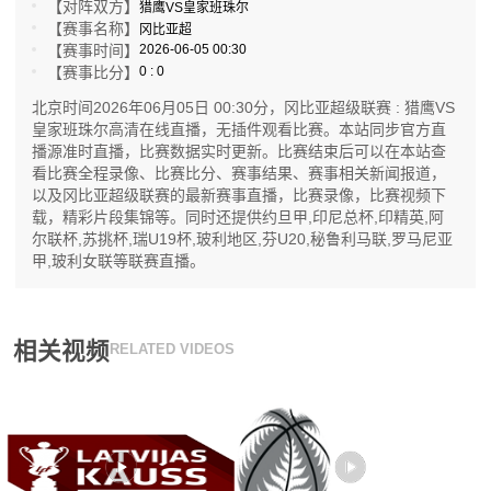
【对阵双方】
猎鹰VS皇家班珠尔
【赛事名称】
冈比亚超
【赛事时间】
2026-06-05 00:30
【赛事比分】
0 : 0
北京时间2026年06月05日 00:30分，冈比亚超级联赛 : 猎鹰VS
皇家班珠尔高清在线直播，无插件观看比赛。本站同步官方直
播源准时直播，比赛数据实时更新。比赛结束后可以在本站查
看比赛全程录像、比赛比分、赛事结果、赛事相关新闻报道，
以及冈比亚超级联赛的最新赛事直播，比赛录像，比赛视频下
载，精彩片段集锦等。同时还提供约旦甲,印尼总杯,印精英,阿
尔联杯,苏挑杯,瑞U19杯,玻利地区,芬U20,秘鲁利马联,罗马尼亚
甲,玻利女联等联赛直播。
相关视频
RELATED VIDEOS