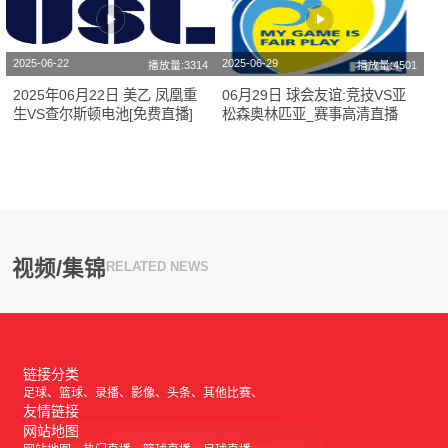
2025-06-22
2025-06-29
播放量:3314
播放量:4501
2025年06月22日 美乙 凤凰重
06月29日 球会友谊:竞技VS亚
生VS查尔斯顿电池[免费直播]
松森奥林匹亚_赛事高清直播
视频/集锦
RELATED NEWS
链接分类
足球
篮球
录播
影像
头条
其他比赛
友情链接
网站地图