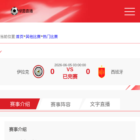
>
>
当前位置:
首页
其他比赛
热门比赛
2026-06-05 03:00:00
VS
0
0
伊拉克
西班牙
已完赛
赛事介绍
赛事阵容
文字直播
赛事介绍