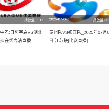
2025-07-06
播放量:5917
播放量:80
日 中乙:日照宇启VS湖北
泰州队VS镇江队_2025年07月0
免费在线高清直播
日 江苏联[比赛直播]