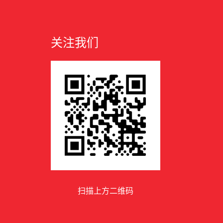
关注我们
扫描上方二维码