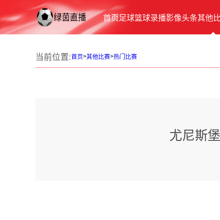
首页
足球
篮球
录播
影像
头条
其他
当前位置:
>
>
首页
其他比赛
热门比赛
尤尼斯