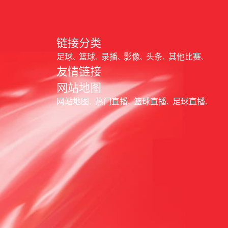
链接分类
足球
篮球
录播
影像
头条
其他比赛
友情链接
网站地图
网站地图
热门直播
篮球直播
足球直播