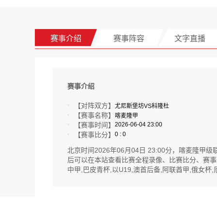
赛事介绍
赛事阵容
文字直播
赛事介绍
【对阵双方】
尤尼斯堡坊VS科隆杜
【赛事名称】
喀麦隆甲
【赛事时间】
2026-06-04 23:00
【赛事比分】
0 : 0
北京时间2026年06月04日 23:00分，喀
后可以在本站查看比赛全程录像、比赛比分、赛事
中甲,巴皮青杯,以U19,澳首后备,阿联酋甲,俄女杯