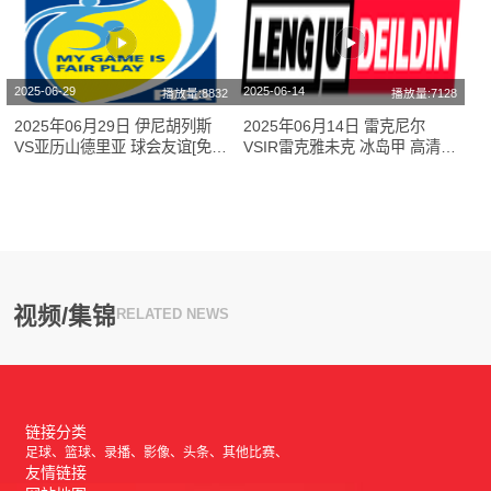
2025-06-29
2025-06-14
播放量:8832
播放量:7128
2025年06月29日 伊尼胡列斯
2025年06月14日 雷克尼尔
VS亚历山德里亚 球会友谊[免费
VSIR雷克雅未克 冰岛甲 高清直
直播]
播
视频/集锦
RELATED NEWS
链接分类
足球
篮球
录播
影像
头条
其他比赛
友情链接