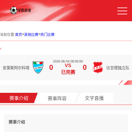
>
>
当前位置:
首页
其他比赛
热门比赛
2026-06-04 08:00:00
VS
0
0
安第斯阿尔科塔
比甘德独立队
已完赛
赛事介绍
赛事阵容
文字直播
赛事介绍