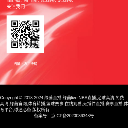
网站地图
热门直播
篮球直播
足球直播
关注我们
扫描上方二维码
Copyright © 2018-2024 绿茵直播,绿茵live,NBA直播,足球高清,免费
高清,绿茵官网,体育转播,篮球赛事,在线观看,无插件直播,赛事直播,体
育平台,球迷必备 版权所有
备案号：
京ICP备2020036348号