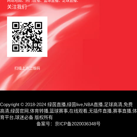
网站地图
热门直播
篮球直播
足球直播
关注我们
扫描上方二维码
Copyright © 2018-2024 绿茵直播,绿茵live,NBA直播,足球高清,免费
高清,绿茵官网,体育转播,篮球赛事,在线观看,无插件直播,赛事直播,体
育平台,球迷必备 版权所有
备案号：
京ICP备2020036348号