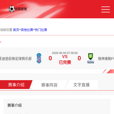
>
>
当前位置:
首页
其他比赛
热门比赛
2026-06-04 07:30:00
VS
0
0
麦迪逊前锋足球俱乐部
格林维勒F
已完赛
赛事介绍
赛事阵容
文字直播
赛事介绍