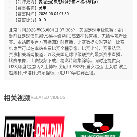
【对阵双方】
麦迪逊前锋足球俱乐部VS格林维勒FC
【赛事名称】
美甲
【赛事时间】
2026-06-04 07:30
【赛事比分】
0 : 0
北京时间2026年06月04日 07:30分，美国足球甲级联赛 : 麦迪
逊前锋足球俱乐部VS格林维勒FC高清在线直播，无插件观看比
赛。本站同步官方直播源准时直播，比赛数据实时更新。比赛
结束后可以在本站查看比赛全程录像、比赛比分、赛事结果、
赛事相关新闻报道，以及美国足球甲级联赛的最新赛事直播，
比赛录像，比赛视频下载，精彩片段集锦等。同时还提供英
U23,印度超,意丙2,土博杯,突尼甲,SBS杯,爱女超盃,土女联,波兰
超級杯,卡塔杯,港足锦标,厄瓜U19等联赛直播。
相关视频
RELATED VIDEOS