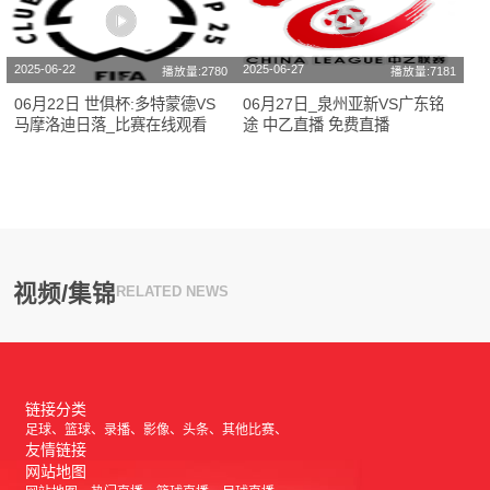
2025-06-22
2025-06-27
播放量:2780
播放量:7181
06月22日 世俱杯:多特蒙德VS
06月27日_泉州亚新VS广东铭
马摩洛迪日落_比赛在线观看
途 中乙直播 免费直播
视频/集锦
RELATED NEWS
链接分类
足球
篮球
录播
影像
头条
其他比赛
友情链接
网站地图