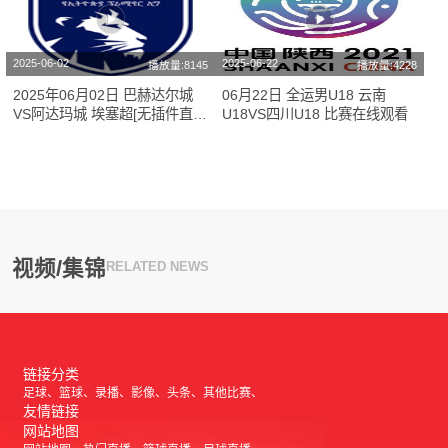
2025-06-02
2025-06-22
播放量:8145
播放量:4228
2025年06月02日 巴赫达尔城
06月22日 全运男U18 云南
VS阿达玛城 埃塞超[无插件直
U18VS四川U18 比赛在线观看
播]
视频/集锦
RELATED NEWS
链接分类
足球
篮球
录播
影像
头条
其他比赛
友情链接
网站地图