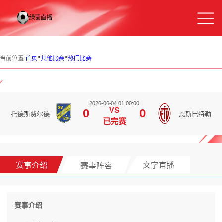
>
>
当前位置:
首页
其他比赛
热门比赛
2026-06-04 01:00:00
VS
0
0
托德斯费尔德
恩斯巴特勒
已完赛
赛事介绍
赛事阵容
文字直播
赛事介绍