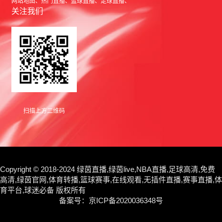
网站地图
热门直播
篮球直播
足球直播
关注我们
扫描上方二维码
Copyright © 2018-2024 绿茵直播,绿茵live,NBA直播,足球高清,免费
高清,绿茵官网,体育转播,篮球赛事,在线观看,无插件直播,赛事直播,体
育平台,球迷必备 版权所有
备案号：
京ICP备2020036348号