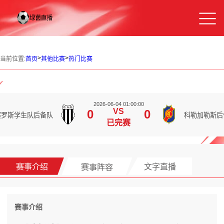
>
>
当前位置:
首页
其他比赛
热门比赛
2026-06-04 01:00:00
VS
0
0
塞罗斯学生队后备队
科勒加勒斯后
已完赛
赛事介绍
赛事阵容
文字直播
赛事介绍