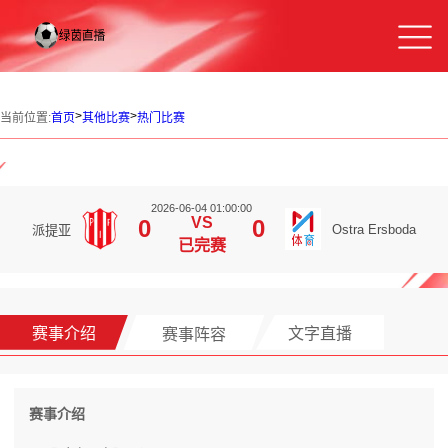
>
>
当前位置:
首页
其他比赛
热门比赛
2026-06-04 01:00:00
VS
0
0
Ostra Ersboda
派提亚
已完赛
赛事介绍
赛事阵容
文字直播
赛事介绍