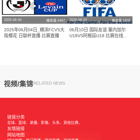
2025-06-04
2025-06-10
播放量:4467
播放量:1505
2025年06月04日_横滨FCVS大
06月10日 国际友谊 塞内加尔
阪樱花 日联杯直播 比赛直播
U18VS阿根廷U18 比赛在线观
看
视频/集锦
RELATED NEWS
链接分类
足球
篮球
录播
影像
头条
其他比赛
友情链接
网站地图