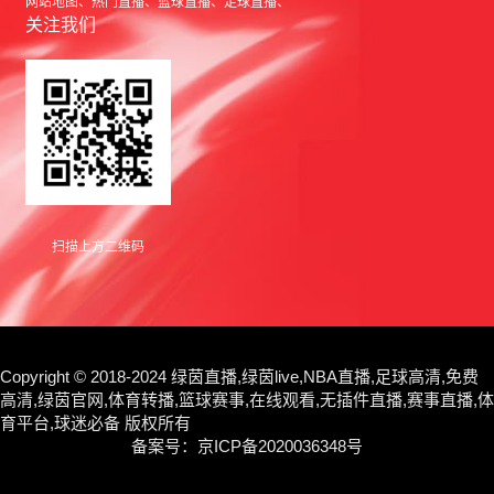
网站地图
热门直播
篮球直播
足球直播
关注我们
扫描上方二维码
Copyright © 2018-2024 绿茵直播,绿茵live,NBA直播,足球高清,免费
高清,绿茵官网,体育转播,篮球赛事,在线观看,无插件直播,赛事直播,体
育平台,球迷必备 版权所有
备案号：
京ICP备2020036348号