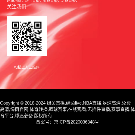
网站地图
热门直播
篮球直播
足球直播
关注我们
扫描上方二维码
Copyright © 2018-2024 绿茵直播,绿茵live,NBA直播,足球高清,免费
高清,绿茵官网,体育转播,篮球赛事,在线观看,无插件直播,赛事直播,体
育平台,球迷必备 版权所有
备案号：
京ICP备2020036348号