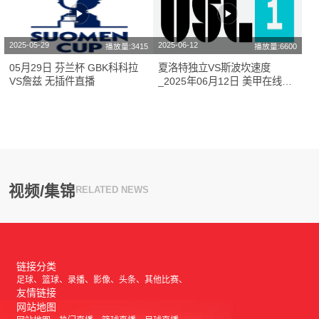
2025-05-29
2025-06-12
播放量:3415
播放量:6600
05月29日 芬兰杯 GBK科科拉
夏洛特独立VS斯波坎速度
VS詹兹 无插件直播
_2025年06月12日 美甲在线直
播
视频/集锦
RELATED NEWS
链接分类
足球
篮球
录播
影像
头条
其他比赛
友情链接
网站地图