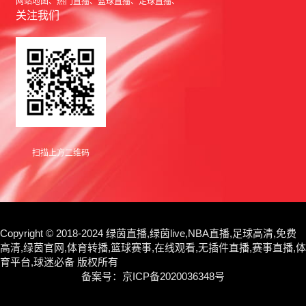
网站地图
热门直播
篮球直播
足球直播
关注我们
扫描上方二维码
Copyright © 2018-2024 绿茵直播,绿茵live,NBA直播,足球高清,免费
高清,绿茵官网,体育转播,篮球赛事,在线观看,无插件直播,赛事直播,体
育平台,球迷必备 版权所有
备案号：
京ICP备2020036348号