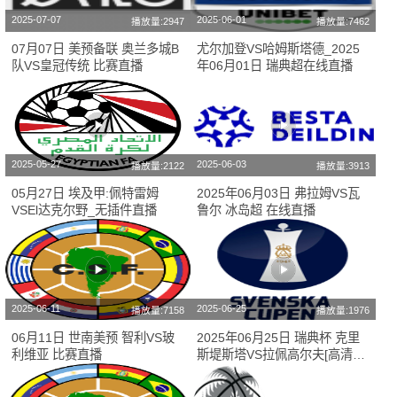
2025-07-07
2025-06-01
播放量:2947
播放量:7462
07月07日 美预备联 奥兰多城B
尤尔加登VS哈姆斯塔德_2025
队VS皇冠传统 比赛直播
年06月01日 瑞典超在线直播
2025-05-27
2025-06-03
播放量:2122
播放量:3913
05月27日 埃及甲:佩特雷姆
2025年06月03日 弗拉姆VS瓦
VSEl达克尔野_无插件直播
鲁尔 冰岛超 在线直播
2025-06-11
2025-06-25
播放量:7158
播放量:1976
06月11日 世南美预 智利VS玻
2025年06月25日 瑞典杯 克里
利维亚 比赛直播
斯堤斯塔VS拉佩高尔夫[高清直
播]