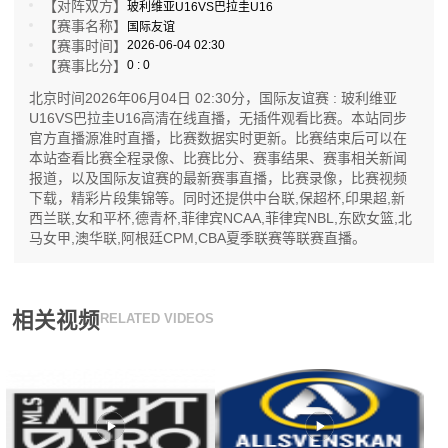
【对阵双方】
玻利维亚U16VS巴拉圭U16
【赛事名称】
国际友谊
【赛事时间】
2026-06-04 02:30
【赛事比分】
0 : 0
北京时间2026年06月04日 02:30分，国际友谊赛 : 玻利维亚
U16VS巴拉圭U16高清在线直播，无插件观看比赛。本站同步
官方直播源准时直播，比赛数据实时更新。比赛结束后可以在
本站查看比赛全程录像、比赛比分、赛事结果、赛事相关新闻
报道，以及国际友谊赛的最新赛事直播，比赛录像，比赛视频
下载，精彩片段集锦等。同时还提供中台联,保超杯,印果超,新
西兰联,女和平杯,德青杯,菲律宾NCAA,菲律宾NBL,东欧女篮,北
马女甲,澳华联,阿根廷CPM,CBA夏季联赛等联赛直播。
相关视频
RELATED VIDEOS