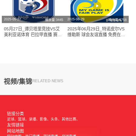
2025-05-27
2025-06-29
播放量:3445
播放量:6758
05月27日_谭贝塔里竞技VS艾
2025年06月29日_特诺皮尔VS
美利亚诺体育 巴拉甲直播 赛事
维勒斯 球会友谊直播 免费在线
高清直播
高清直播
视频/集锦
RELATED NEWS
链接分类
足球
篮球
录播
影像
头条
其他比赛
友情链接
网站地图