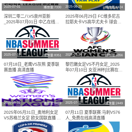
2025-07-01
2025-06-29
播放量:7330
播放量:4424
深圳二零二八VS泉州亚新
2025年06月29日 FC维多尼古
_2025年07月01日 中乙在线直
拉耶夫卡VS高华尤夫卡 球会友
播
谊[比赛直播]
2025-07-18
2025-07-10
播放量:8351
播放量:8356
07月18日_老鹰VS灰熊 夏季联
黎巴嫩女足VS不丹女足_2025
赛直播 高清直播
年07月10日 女亚洲杯[比赛在线
观看]
2025-05-31
2025-07-11
播放量:8419
播放量:2449
2025年05月31日_奥地利女足
07月11日 夏季联赛:马刺VS76
VS苏格兰女足 欧女国联直播 比
人_免费在线高清直播
赛直播