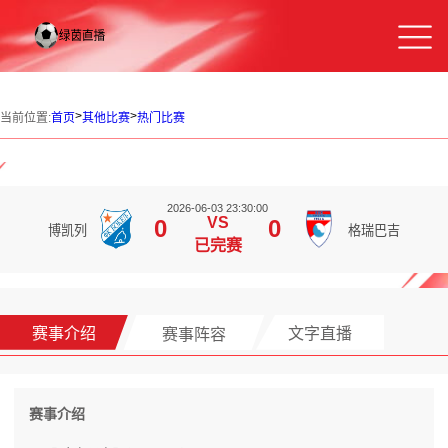
>
>
当前位置:
首页
其他比赛
热门比赛
2026-06-03 23:30:00
VS
0
0
博凯列
格瑞巴吉
已完赛
赛事介绍
赛事阵容
文字直播
赛事介绍