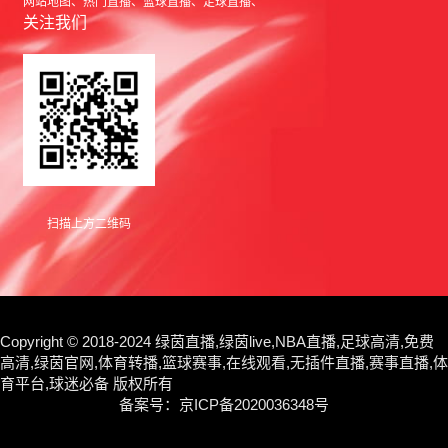
网站地图
热门直播
篮球直播
足球直播
关注我们
扫描上方二维码
Copyright © 2018-2024 绿茵直播,绿茵live,NBA直播,足球高清,免费
高清,绿茵官网,体育转播,篮球赛事,在线观看,无插件直播,赛事直播,体
育平台,球迷必备 版权所有
备案号：
京ICP备2020036348号