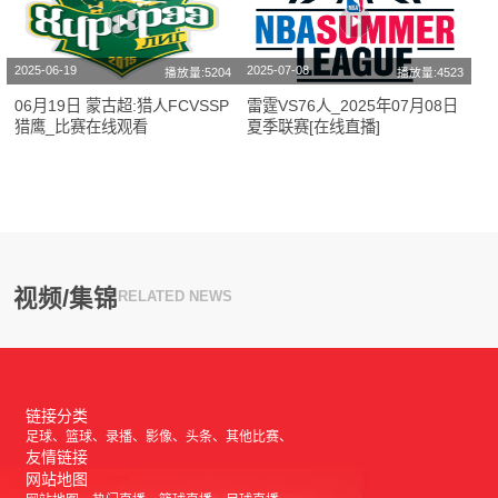
2025-06-19
2025-07-08
播放量:5204
播放量:4523
06月19日 蒙古超:猎人FCVSSP
雷霆VS76人_2025年07月08日
猎鹰_比赛在线观看
夏季联赛[在线直播]
视频/集锦
RELATED NEWS
链接分类
足球
篮球
录播
影像
头条
其他比赛
友情链接
网站地图