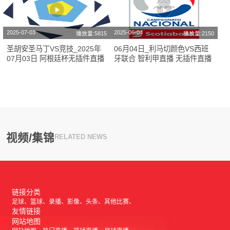
2025-07-03
2025-06-04
播放量:5815
播放量:2150
圣胡安圣马丁VS竞技_2025年
06月04日_利马切颜色VS西班
07月03日 阿根廷杯无插件直播
牙联合 智利甲直播 无插件直播
视频/集锦
RELATED NEWS
链接分类
足球
篮球
录播
影像
头条
其他比赛
友情链接
网站地图