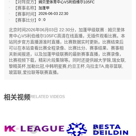
【对阵双方】
姆贝里体育中心VS利伯维尔105FC
【赛事名称】
加蓬甲
【赛事时间】
2026-06-03 22:30
【赛事比分】
0 : 0
北京时间2026年06月03日 22:30分，加蓬甲级联赛 : 姆贝里体
育中心VS利伯维尔105FC高清在线直播，无插件观看比赛。本
站同步官方直播源准时直播，比赛数据实时更新。比赛结束后
可以在本站查看比赛全程录像、比赛比分、赛事结果、赛事相
关新闻报道，以及加蓬甲级联赛的最新赛事直播，比赛录像，
比赛视频下载，精彩片段集锦等。同时还提供越大学锦,瑞女联,
黎精英杯,加勒比冠,中韩明星赛,约旦王杯,乌拉圭TA,南非篮联,
玻篮联,爱拉联等联赛直播。
相关视频
RELATED VIDEOS