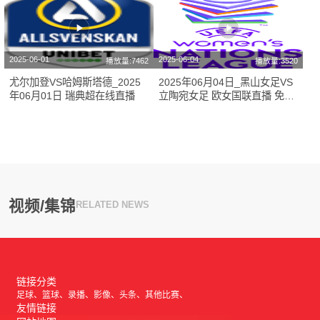
2025-06-01
2025-06-04
播放量:7462
播放量:3520
尤尔加登VS哈姆斯塔德_2025
2025年06月04日_黑山女足VS
年06月01日 瑞典超在线直播
立陶宛女足 欧女国联直播 免费
直播
视频/集锦
RELATED NEWS
链接分类
足球
篮球
录播
影像
头条
其他比赛
友情链接