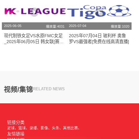
2025-06-05
2025-07-04
播放量:4031
播放量:1020
现代制铁女足VS水原FMC女足
2025年07月04日 玻利杯 奥鲁
_2025年06月05日 韩女联[赛事
罗VS最强者[免费在线高清直播]
高清直播]
视频/集锦
RELATED NEWS
链接分类
足球
篮球
录播
影像
头条
其他比赛
友情链接