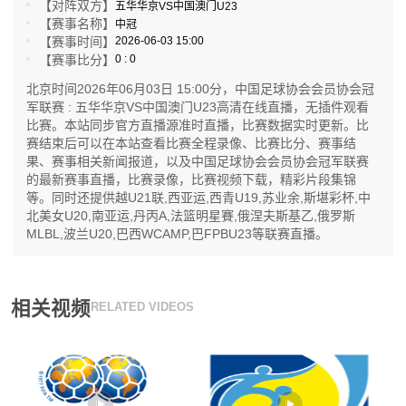
【对阵双方】
五华华京VS中国澳门U23
【赛事名称】
中冠
【赛事时间】
2026-06-03 15:00
【赛事比分】
0 : 0
北京时间2026年06月03日 15:00分，中国足球协会会员协会冠
军联赛 : 五华华京VS中国澳门U23高清在线直播，无插件观看
比赛。本站同步官方直播源准时直播，比赛数据实时更新。比
赛结束后可以在本站查看比赛全程录像、比赛比分、赛事结
果、赛事相关新闻报道，以及中国足球协会会员协会冠军联赛
的最新赛事直播，比赛录像，比赛视频下载，精彩片段集锦
等。同时还提供越U21联,西亚运,西青U19,苏业余,斯堪彩杯,中
北美女U20,南亚运,丹丙A,法篮明星賽,俄涅夫斯基乙,俄罗斯
MLBL,波兰U20,巴西WCAMP,巴FPBU23等联赛直播。
相关视频
RELATED VIDEOS