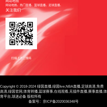
网站地图
网站地图
热门直播
篮球直播
足球直播
关注我们
扫描上方二维码
Copyright © 2018-2024 绿茵直播,绿茵live,NBA直播,足球高清,免费
高清,绿茵官网,体育转播,篮球赛事,在线观看,无插件直播,赛事直播,体
育平台,球迷必备 版权所有
备案号：
京ICP备2020036348号