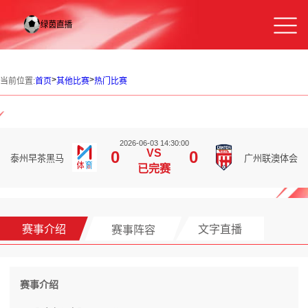
>
>
当前位置:
首页
其他比赛
热门比赛
2026-06-03 14:30:00
VS
0
0
泰州早茶黑马
广州联澳体会
已完赛
赛事介绍
赛事阵容
文字直播
赛事介绍