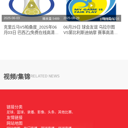
2025-06-03
2025-06-29
播放量:5489
播放量:1016
克里丘马VS帕桑度_2025年06
06月29日 球会友谊 乌拉尔图
月03日 巴西乙[免费在线高清直
VS第比利斯迪纳摩 赛事高清直
播]
播
视频/集锦
RELATED NEWS
链接分类
足球
篮球
录播
影像
头条
其他比赛
友情链接
网站地图