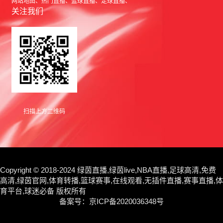
网站地图
热门直播
篮球直播
足球直播
关注我们
扫描上方二维码
Copyright © 2018-2024 绿茵直播,绿茵live,NBA直播,足球高清,免费
高清,绿茵官网,体育转播,篮球赛事,在线观看,无插件直播,赛事直播,体
育平台,球迷必备 版权所有
备案号：
京ICP备2020036348号