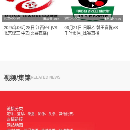
2025-06-28
2025-06-21
播放量:4990
播放量:7149
2025年06月28日 江西庐山VS
06月21日 日职乙:磐田喜悦VS
北京理工 中乙[比赛直播]
千叶市原_比赛直播
视频/集锦
RELATED NEWS
链接分类
足球
篮球
录播
影像
头条
其他比赛
友情链接
网站地图