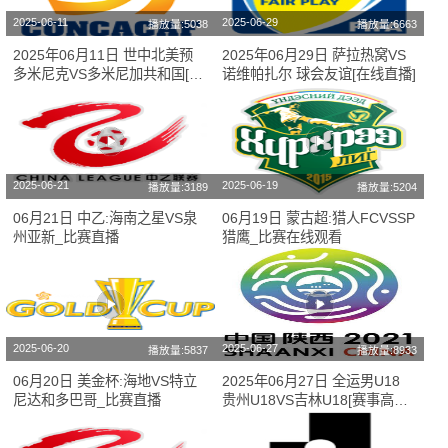
2025-06-11
2025-06-29
播放量:5038
播放量:6663
2025年06月11日 世中北美预
2025年06月29日 萨拉热窝VS
多米尼克VS多米尼加共和国[比
诺维帕扎尔 球会友谊[在线直播]
赛在线观看]
2025-06-21
2025-06-19
播放量:3189
播放量:5204
06月21日 中乙:海南之星VS泉
06月19日 蒙古超:猎人FCVSSP
州亚新_比赛直播
猎鹰_比赛在线观看
2025-06-20
2025-06-27
播放量:5837
播放量:8933
06月20日 美金杯:海地VS特立
2025年06月27日 全运男U18
尼达和多巴哥_比赛直播
贵州U18VS吉林U18[赛事高清
直播]