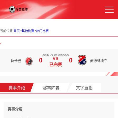
>
>
当前位置:
首页
其他比赛
热门比赛
2026-06-03 05:00:00
VS
0
0
侨卡巴
麦德林独立
已完赛
赛事介绍
赛事阵容
文字直播
赛事介绍