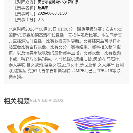
【对阵双方】
安吉尔霍姆斯VS罗森加德
【赛事名称】
瑞典甲
【赛事时间】
2026-06-03 01:00
【赛事比分】
0 : 0
北京时间2026年06月03日 01:00分，瑞典甲级联赛 : 安吉尔霍
姆斯VS罗森加德高清在线直播，无插件观看比赛。本站同步官
方直播源准时直播，比赛数据实时更新。比赛结束后可以在本
站查看比赛全程录像、比赛比分、赛事结果、赛事相关新闻报
道，以及瑞典甲级联赛的最新赛事直播，比赛录像，比赛视频
下载，精彩片段集锦等。同时还提供澳维后备,澳昆丙,乌超杯,
泰大学联,世女欧预,坦桑女超,厄瓜女甲,沙世亚预,女大洋杯,智利
联,瑞篮超,克罗甲,吉尔吉斯斯坦联,菲MPBL,巴西FPBU19等联
赛直播。
相关视频
RELATED VIDEOS