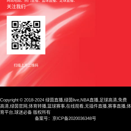
网站地图
热门直播
篮球直播
足球直播
关注我们
扫描上方二维码
Copyright © 2018-2024 绿茵直播,绿茵live,NBA直播,足球高清,免费
高清,绿茵官网,体育转播,篮球赛事,在线观看,无插件直播,赛事直播,体
育平台,球迷必备 版权所有
备案号：
京ICP备2020036348号