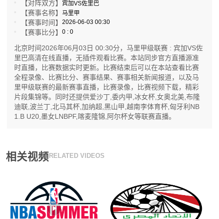
【对阵双方】
宾加VS佐里巴
【赛事名称】
马里甲
【赛事时间】
2026-06-03 00:30
【赛事比分】
0 : 0
北京时间2026年06月03日 00:30分，马里甲级联赛 : 宾加VS佐
里巴高清在线直播，无插件观看比赛。本站同步官方直播源准
时直播，比赛数据实时更新。比赛结束后可以在本站查看比赛
全程录像、比赛比分、赛事结果、赛事相关新闻报道，以及马
里甲级联赛的最新赛事直播，比赛录像，比赛视频下载，精彩
片段集锦等。同时还提供爱沙丁,委内甲,冰女杯,女奥北美,布隆
迪联,波兰丁,北马其杯,加纳超,黑山甲,越南李体育杯,匈牙利NB
1.B U20,墨女LNBPF,喀麦隆锦,阿尔杯女等联赛直播。
相关视频
RELATED VIDEOS