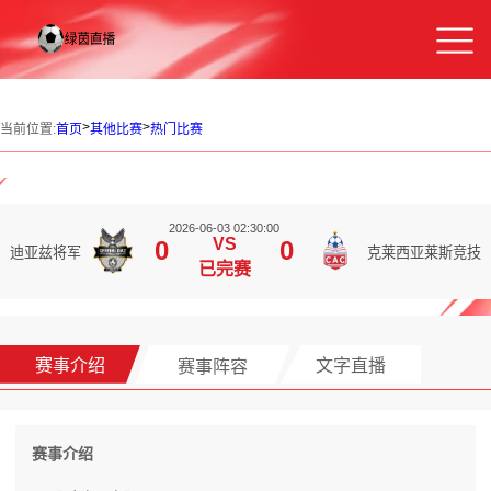
>
>
当前位置:
首页
其他比赛
热门比赛
2026-06-03 02:30:00
VS
0
0
迪亚兹将军
克莱西亚莱斯竞技
已完赛
赛事介绍
赛事阵容
文字直播
赛事介绍