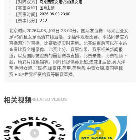
【对阵双方】
马来西亚女足VS约旦女足
【赛事名称】
国际友谊
【赛事时间】
2026-06-03 23:00
【赛事比分】
0 : 0
北京时间2026年06月03日 23:00分，国际友谊赛 : 马来西亚女
足VS约旦女足高清在线直播，无插件观看比赛。本站同步官方
直播源准时直播，比赛数据实时更新。比赛结束后可以在本站
查看比赛全程录像、比赛比分、赛事结果、赛事相关新闻报
道，以及国际友谊赛的最新赛事直播，比赛录像，比赛视频下
载，精彩片段集锦等。同时还提供英北超,澳威北后备,奥大洋
预,香港女超,非联杯,加泰杯,荷甲,荷后备,中青女锦,泰国锦标
赛,FIBA世界杯资格赛等联赛直播。
相关视频
RELATED VIDEOS