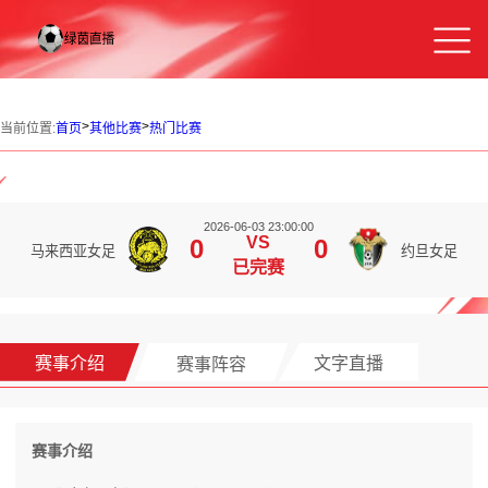
>
>
当前位置:
首页
其他比赛
热门比赛
2026-06-03 23:00:00
VS
0
0
马来西亚女足
约旦女足
已完赛
赛事介绍
赛事阵容
文字直播
赛事介绍