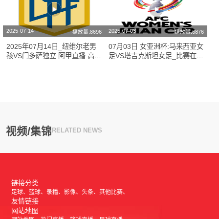
2025-07-14
2025-07-03
播放量:8696
播放量:6876
2025年07月14日_纽维尔老男
07月03日 女亚洲杯:马来西亚女
孩VS门多萨独立 阿甲直播 高清
足VS塔吉克斯坦女足_比赛在线
直播
观看
视频/集锦
RELATED NEWS
链接分类
足球
篮球
录播
影像
头条
其他比赛
友情链接
网站地图