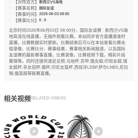
【对阵双方】
新西兰VS海地
【赛事名称】
国际友谊
【赛事时间】
2026-06-03 08:00
【赛事比分】
0 : 0
北京时间2026年06月03日 08:00分，国际友谊赛 : 新西兰VS海
地高清在线直播，无插件观看比赛。本站同步官方直播源准时
直播，比赛数据实时更新。比赛结束后可以在本站查看比赛全
程录像、比赛比分、赛事结果、赛事相关新闻报道，以及国际
友谊赛的最新赛事直播，比赛录像，比赛视频下载，精彩片段
集锦等。同时还提供澳足总预,乌地杯,苏甲,俄女超,印班女超,瑞
女超杯,非女冠杯,俄杯,印尼女篮杯,西班牙LEBP,萨尔LNBS,尼拉
锦,俄篮超等联赛直播。
相关视频
RELATED VIDEOS