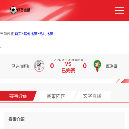
>
>
当前位置:
首页
其他比赛
热门比赛
2026-06-03 01:00:00
VS
0
0
马达加斯加
摩洛哥
已完赛
赛事介绍
赛事阵容
文字直播
赛事介绍