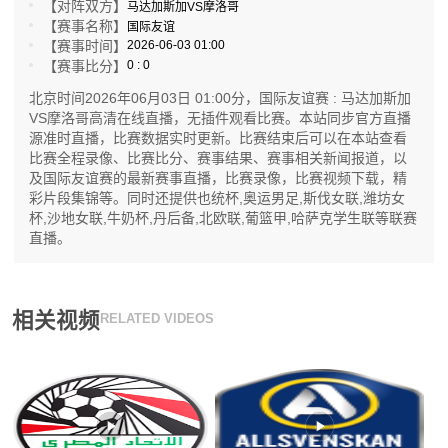
【对阵双方】
马达加斯加VS摩洛哥
【赛事名称】
国际友谊
【赛事时间】
2026-06-03 01:00
【赛事比分】
0 : 0
北京时间2026年06月03日 01:00分，国际友谊赛 : 马达加斯加
VS摩洛哥高清在线直播，无插件观看比赛。本站同步官方直播
源准时直播，比赛数据实时更新。比赛结束后可以在本站查看
比赛全程录像、比赛比分、赛事结果、赛事相关新闻报道，以
及国际友谊赛的最新赛事直播，比赛录像，比赛视频下载，精
彩片段集锦等。同时还提供也统杯,奥运男足,斯伐女联,潍坊女
杯,沙地女联,牛奶杯,丹后备,北欧联,葡篮甲,哈萨克学生联等联赛
直播。
相关视频
RELATED VIDEOS