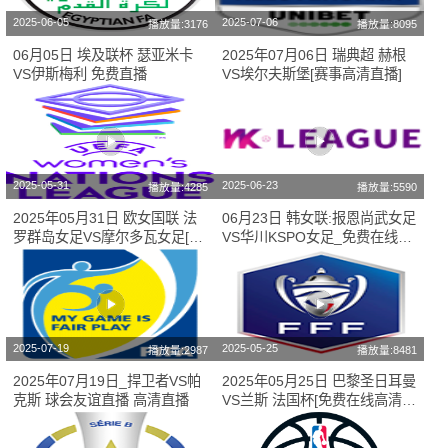
2025-06-05
2025-07-06
播放量:3176
播放量:8095
06月05日 埃及联杯 瑟亚米卡
2025年07月06日 瑞典超 赫根
VS伊斯梅利 免费直播
VS埃尔夫斯堡[赛事高清直播]
2025-05-31
2025-06-23
播放量:4285
播放量:5590
2025年05月31日 欧女国联 法
06月23日 韩女联:报恩尚武女足
罗群岛女足VS摩尔多瓦女足[比
VS华川KSPO女足_免费在线高
赛直播]
清直播
2025-07-19
2025-05-25
播放量:2987
播放量:8481
2025年07月19日_捍卫者VS帕
2025年05月25日 巴黎圣日耳曼
克斯 球会友谊直播 高清直播
VS兰斯 法国杯[免费在线高清直
播]