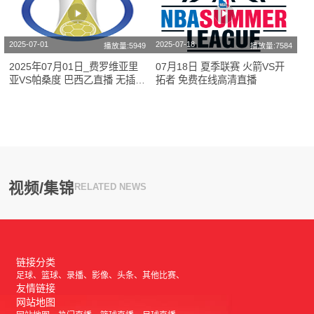
2025-07-01
2025-07-18
播放量:5949
播放量:7584
2025年07月01日_费罗维亚里
07月18日 夏季联赛 火箭VS开
亚VS帕桑度 巴西乙直播 无插件
拓者 免费在线高清直播
直播
视频/集锦
RELATED NEWS
链接分类
足球
篮球
录播
影像
头条
其他比赛
友情链接
网站地图