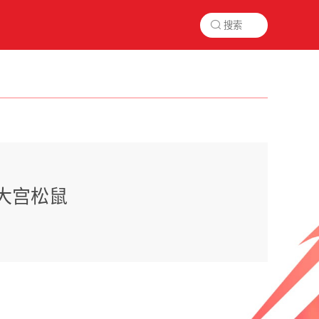

大宫松鼠