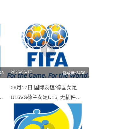
2025-06-17
48
播放量:2456
06月17日 国际友谊:德国女足
U16VS荷兰女足U16_无插件直
播