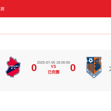
比赛
2025-07-05 18:00:00
0
0
VS
已完赛