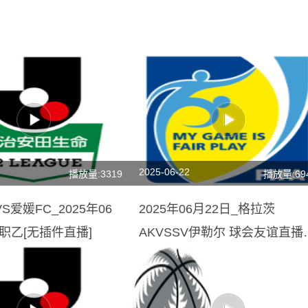
2025-06-22
播放量:3319
播放量:69
S爱媛FC_2025年06
2025年06月22日_格拉茨
日职乙[无插件直播]
AKVSSV伊勒尔 球会友谊直播
免费直播