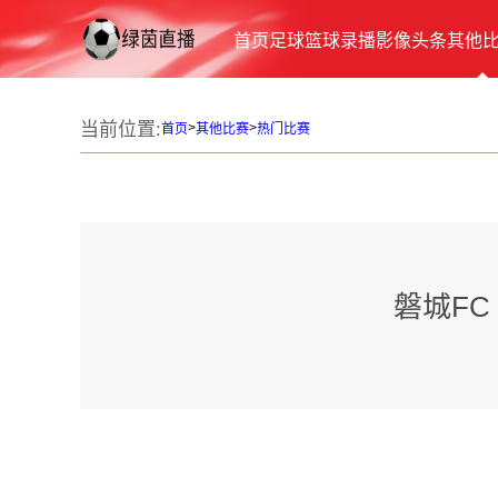
首页
足球
篮球
录播
影像
头条
其他
当前位置:
>
>
首页
其他比赛
热门比赛
磐城FC