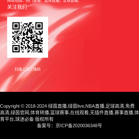
网站地图
热门直播
篮球直播
足球直播
关注我们
扫描上方二维码
Copyright © 2018-2024 绿茵直播,绿茵live,NBA直播,足球高清,免费
高清,绿茵官网,体育转播,篮球赛事,在线观看,无插件直播,赛事直播,体
育平台,球迷必备 版权所有
备案号：
京ICP备2020036348号