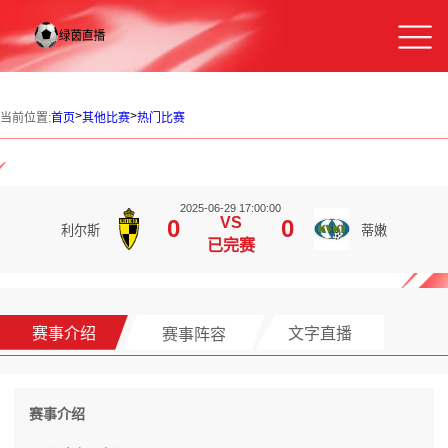
>
>
当前位置:
首页
其他比赛
热门比赛
2025-06-29 17:00:00
VS
0
0
利尔斯
蒂嫩
已完赛
赛事介绍
赛事阵容
文字直播
赛事介绍