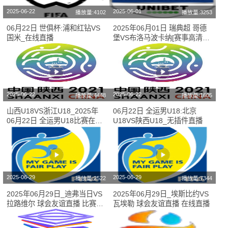
2025-06-22
2025-06-01
播放量:4102
播放量:3253
06月22日 世俱杯:浦和红钻VS
2025年06月01日 瑞典超 哥德
国米_在线直播
堡VS布洛马波卡纳[赛事高清直
播]
2025-06-22
2025-06-22
播放量:4448
播放量:1605
山西U18VS浙江U18_2025年
06月22日 全运男U18:北京
06月22日 全运男U18比赛在线
U18VS陕西U18_无插件直播
观看
2025-06-29
2025-06-29
播放量:2522
播放量:7344
2025年06月29日_迪弗当日VS
2025年06月29日_埃斯比约VS
拉路维尔 球会友谊直播 比赛在
瓦埃勒 球会友谊直播 在线直播
线观看