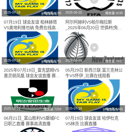
2025-07-19
2025-06-20
播放量:4185
播放量:4235
07月19日 球会友谊 柏林赫塔
阿尔阿赫利VS帕尔梅拉斯
VS奥地利维也纳 免费在线高清
_2025年06月20日 世俱杯[免费
直播
在线高清直播]
2025-07-19
2025-05-29
播放量:5781
播放量:6682
2025年07月19日_雷克瑟姆VS
05月29日 新西兰联:富兰克林公
惠灵顿凤凰 球会友谊直播 赛事
牛VS怀伊_比赛在线观看
高清直播
2025-06-21
2025-07-19
播放量:7259
播放量:5465
06月21日_富山胜利VS磐城FC
07月19日 球会友谊 哈伊杜克
日职乙直播 赛事高清直播
VS林茨 比赛直播