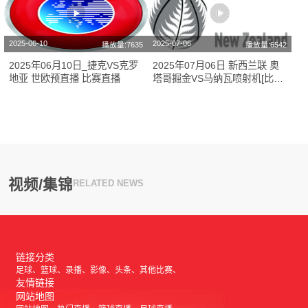
2025-06-10
2025-07-06
播放量:7635
播放量:6542
2025年06月10日_捷克VS克罗
2025年07月06日 新西兰联 奥
地亚 世欧预直播 比赛直播
塔哥掘金VS马纳瓦喷射机[比赛
直播]
视频/集锦
RELATED NEWS
链接分类
足球
篮球
录播
影像
头条
其他比赛
友情链接
网站地图