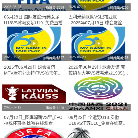
2025-06-28
2025-07-19
播放量:7334
播放量:4268
06月28日 国际友谊:瑞典女足
巴利米纳联队VS巴拉亚联
U18VS冰岛女足U19_免费直播
_2025年07月19日 球会友谊赛
事高清直播
2025-06-29
2025-06-29
播放量:5647
播放量:6435
2025年06月29日 球会友谊
2025年06月29日 球会友谊 克
MTV沃尔芬比特尔VS哈韦尔斯
拉约瓦大学VS波希米亚1905[赛
[在线直播]
事高清直播]
2025-07-12
2025-06-22
播放量:1228
播放量:5169
07月12日_图库姆斯VS里加FC
06月22日 全运男U18:安徽
拉脱杯直播 比赛在线观看
U18VS江苏U18_免费在线高清
直播