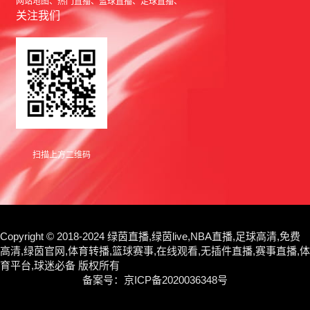
网站地图
热门直播
篮球直播
足球直播
关注我们
扫描上方二维码
Copyright © 2018-2024 绿茵直播,绿茵live,NBA直播,足球高清,免费
高清,绿茵官网,体育转播,篮球赛事,在线观看,无插件直播,赛事直播,体
育平台,球迷必备 版权所有
备案号：
京ICP备2020036348号