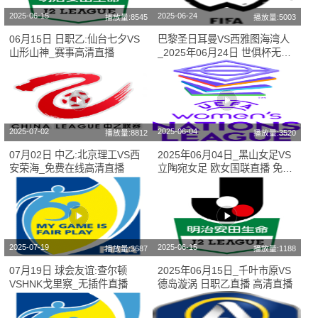
2025-06-15
2025-06-24
播放量:8545
播放量:5003
06月15日 日职乙:仙台七夕VS
巴黎圣日耳曼VS西雅图海湾人
山形山神_赛事高清直播
_2025年06月24日 世俱杯无插
件直播
2025-07-02
2025-06-04
播放量:8812
播放量:3520
07月02日 中乙:北京理工VS西
2025年06月04日_黑山女足VS
安荣海_免费在线高清直播
立陶宛女足 欧女国联直播 免费
直播
2025-07-19
2025-06-15
播放量:3687
播放量:1188
07月19日 球会友谊:查尔顿
2025年06月15日_千叶市原VS
VSHNK戈里察_无插件直播
德岛漩涡 日职乙直播 高清直播