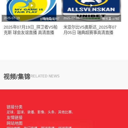
2025-07-19
2025-07-05
播放量:2987
播放量:1792
2025年07月19日_捍卫者VS帕
米亚尔比VS奥斯达_2025年07
克斯 球会友谊直播 高清直播
月05日 瑞典超赛事高清直播
视频/集锦
RELATED NEWS
链接分类
足球
篮球
录播
影像
头条
其他比赛
友情链接
网站地图