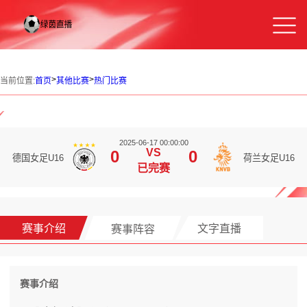
>
>
当前位置:
首页
其他比赛
热门比赛
2025-06-17 00:00:00
VS
0
0
德国女足U16
荷兰女足U16
已完赛
赛事介绍
赛事阵容
文字直播
赛事介绍