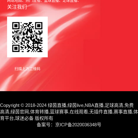
网站地图
热门直播
篮球直播
足球直播
关注我们
扫描上方二维码
Copyright © 2018-2024 绿茵直播,绿茵live,NBA直播,足球高清,免费
高清,绿茵官网,体育转播,篮球赛事,在线观看,无插件直播,赛事直播,体
育平台,球迷必备 版权所有
备案号：
京ICP备2020036348号