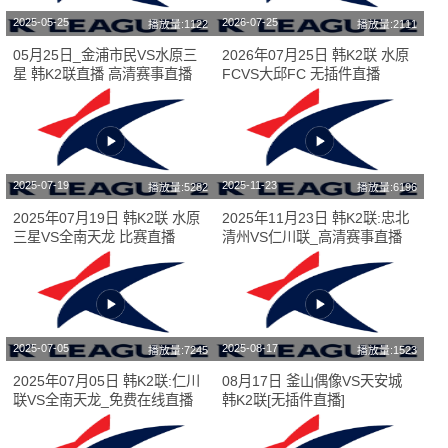
2025-05-25
2026-07-25
播放量:1122
播放量:2111
05月25日_金浦市民VS水原三
2026年07月25日 韩K2联 水原
星 韩K2联直播 高清赛事直播
FCVS大邱FC 无插件直播
2025-07-19
2025-11-23
播放量:5282
播放量:6196
2025年07月19日 韩K2联 水原
2025年11月23日 韩K2联:忠北
三星VS全南天龙 比赛直播
清州VS仁川联_高清赛事直播
2025-07-05
2025-08-17
播放量:7245
播放量:1523
2025年07月05日 韩K2联:仁川
08月17日 釜山偶像VS天安城
联VS全南天龙_免费在线直播
韩K2联[无插件直播]