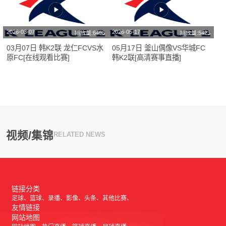
2026-03-07
2026-05-17
播放量:6496
播放量:5423
03月07日 韩K2联 龙仁FCVS水
05月17日 釜山偶像VS华城FC
原FC[在线观看比赛]
韩K2联[高清赛事直播]
视频/集锦
RELATED NEWS
链接分类
足球
篮球
录播
影像
头条
其他比赛
友情链接
网站地图