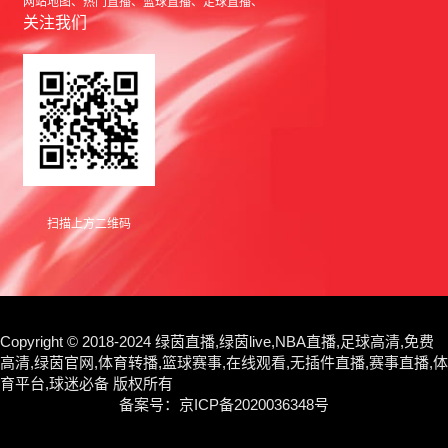
网站地图
热门直播
篮球直播
足球直播
关注我们
扫描上方二维码
Copyright © 2018-2024 绿茵直播,绿茵live,NBA直播,足球高清,免费
高清,绿茵官网,体育转播,篮球赛事,在线观看,无插件直播,赛事直播,体
育平台,球迷必备 版权所有
备案号：
京ICP备2020036348号