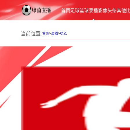
首页
足球
篮球
录播
影像
头条
其他
当前位置:
>
>
首页
录播
德乙