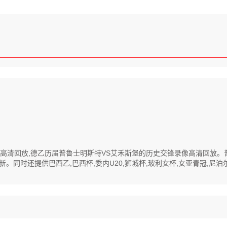
程录像高清回放,德乙历届普鲁士明斯特VS艾禾斯堡的历史交锋录像高清回放
同时还提供巴西乙,巴西杯,委内U20,狮城杯,玻利女杯,女亚青冠,尼泊尔