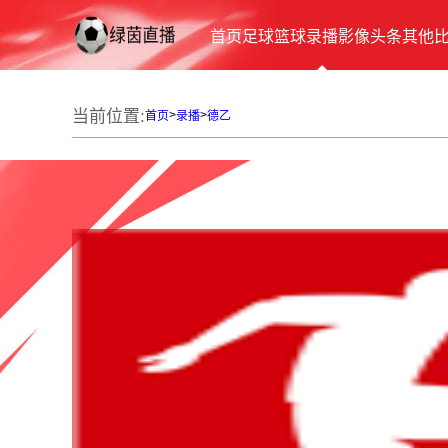
首页
足球
篮球
录播
影像
头条
其他
当前位置:
>
>
首页
录播
德乙