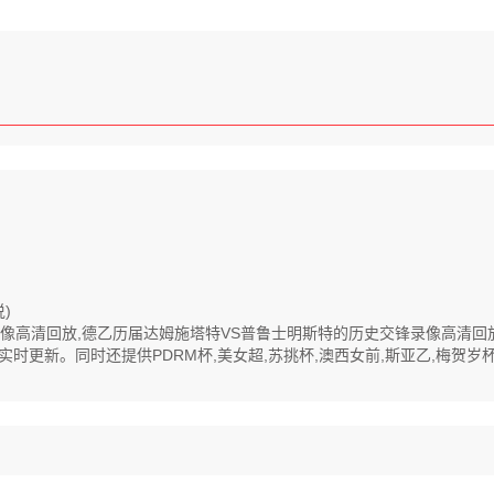
)
全程录像高清回放,德乙历届达姆施塔特VS普鲁士明斯特的历史交锋录像高清
更新。同时还提供PDRM杯,美女超,苏挑杯,澳西女前,斯亚乙,梅贺岁杯,