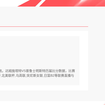
回放。达姆施塔特VS普鲁士明斯特历届比分数据，比赛
北美联杯,乌高联,突尼斯女联,日篮B2等联赛直播与